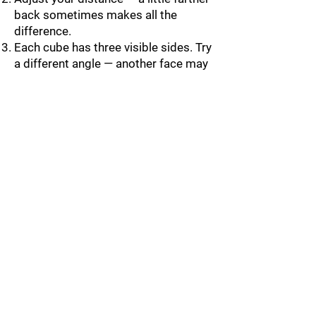
back sometimes makes all the
difference.
Each cube has three visible sides. Try
a different angle — another face may
give you a cleaner read.
After rain: Water drops on the
plexiglass can shadow the code and
interfere with the scan. Feel free to
gently wipe the surface with a tissue
or napkin — you are absolutely
welcome to do so.
About the Work
Q[A]R[T] grows out of a simple but
radical idea: that human beings,
nature, and technology are not
separate forces in tension with one
another — they are entangled. Always